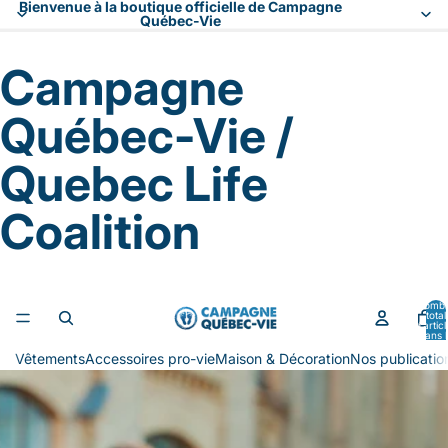
Bienvenue à la boutique officielle de Campagne
Québec-Vie
Campagne
Québec-Vie /
Quebec Life
Coalition
Nomb
total
d’artic
dans l
panier:
Vêtements
Accessoires pro-vie
Maison & Décoration
Nos publicatio