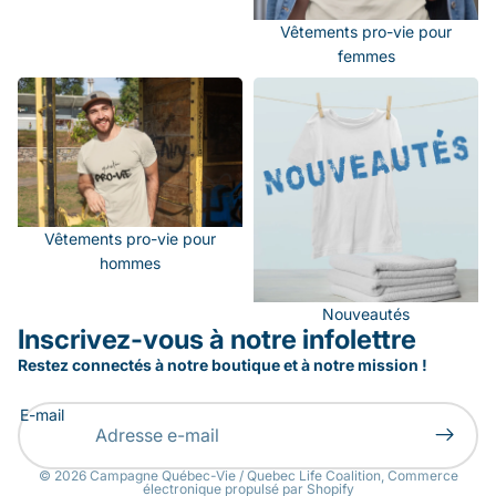
Vêtements pro-vie pour
femmes
Vêtements pro-vie pour
Nouveautés
hommes
Vêtements pro-vie pour
hommes
Nouveautés
Inscrivez-vous à notre infolettre
Restez connectés à notre boutique et à notre mission !
Politique de confidentialité
Conditions d’utilisation
E-mail
Politique de remboursement
Politique d’expédition
© 2026
Campagne Québec-Vie / Quebec Life Coalition
,
Commerce
électronique propulsé par Shopify